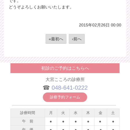
です。
どうぞよろしくお願いいたします。
2015年02月26日 00:00
«最初へ
‹前へ
初診のご予約はこちらへ
大宮こころの診療所
☎︎
048-641-0222
診察予約フォーム
診療時間
月
火
水
木
金
土
午 前
●
●
●
●
●
●
午 後
●
●
●
●
●
●