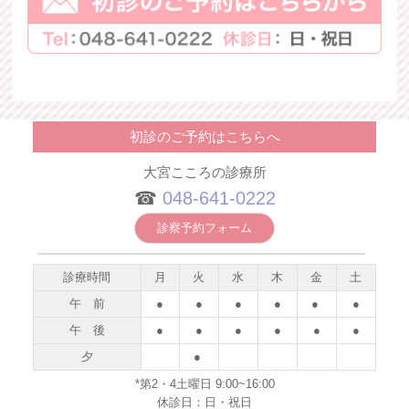
初診のご予約はこちらへ
大宮こころの診療所
☎︎
048-641-0222
診察予約フォーム
診療時間
月
火
水
木
金
土
午 前
●
●
●
●
●
●
午 後
●
●
●
●
●
●
夕
●
*第2・4土曜日 9:00~16:00
休診日：日・祝日