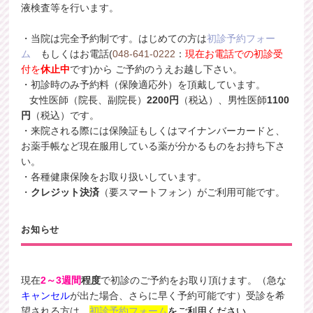
液検査等を行います。
・当院は完全予約制です。はじめての方は
初診予約フォー
ム
もしくはお電話(
048-641-0222
：
現在お電話での初診受
付を
休止中
です)から ご予約のうえお越し下さい。
・初診時のみ予約料（保険適応外）を頂戴しています。
女性医師（院長、副院長）
2200円
（税込）、男性医師
1100
円
（税込）です。
・来院される際には保険証もしくはマイナンバーカードと、
お薬手帳など現在服用している薬が分かるものをお持ち下さ
い。
・各種健康保険をお取り扱いしています。
・
クレジット決済
（要スマートフォン）がご利用可能です。
お知らせ
現在
2～3週間
程度
で初診のご予約をお取り頂けます。（急な
キャンセル
が出た場合、さらに早く予約可能です）受診を希
望される方は、
初診
予約フォーム
をご利用ください。