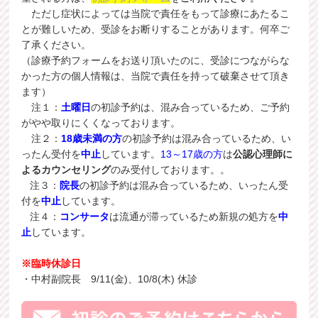
ただし症状によっては当院で責任をもって診療にあたるこ
とが難しいため、受診をお断りすることがあります。何卒ご
了承ください。
（診療予約フォームをお送り頂いたのに、受診につながらな
かった方の個人情報は、当院で責任を持って破棄させて頂き
ます）
注１：
土曜日
の初診予約は、混み合っているため、ご予約
がやや取りにくくなっております。
注２：
18歳未満の方
の初診予約は混み合っているため、い
ったん受付を
中止
しています。
13～17歳の方
は
公認心理師に
よるカウンセリング
のみ受付しております。。
注３：
院長
の初診予約は混み合っているため、いったん受
付を
中止
しています。
注４：
コンサータ
は流通が滞っているため新規の処方を
中
止
しています。
※臨時休診日
・中村副院長 9/11(金)、10/8(木) 休診